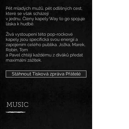
Pět mladých mužů, pět odlišných cest,
které se však scházejí
v jednu. Členy kapely Way to go spojuje
láska k hudbě.
Živá vystoupení této pop-rockové
kapely jsou specifická svou energií a
zapojením celého publika. Jožka, Marek,
Robin, Tom
a Pavel chtějí každému z diváků předat
maximální zážitek.
Stáhnout Tisková zpráva Přátelé
MUSIC