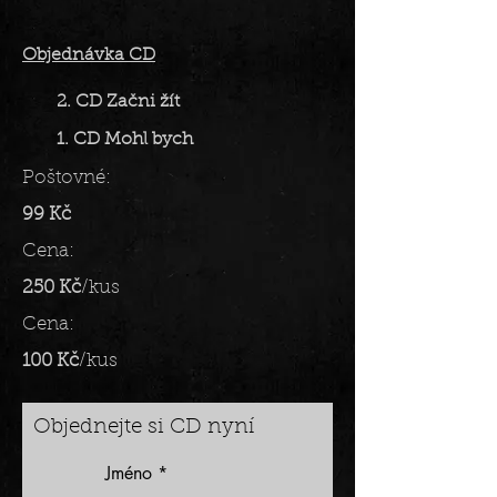
Objednávka CD
2. CD Začni žít
1. CD Mohl bych
Poštovné:
99 Kč
Cena:
250 Kč
/kus
Cena:
100 Kč
/kus
Objednejte si CD nyní
Jméno