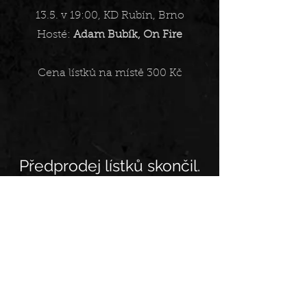
13.5. v 19:00, KD Rubín, Brno
Hosté:
Adam Bubík, On Fire
Cena lístků na místě 300 Kč
Předprodej lístků skončil.
Lístky jsou však stále
dostupné na místě :))
Sledujte nás: