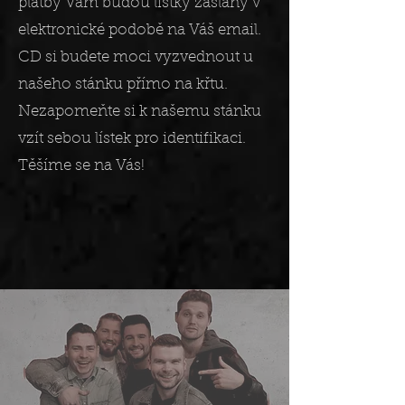
platby Vám budou lístky zaslány v
elektronické podobě na Váš email.
CD si budete moci vyzvednout u
našeho stánku přímo na křtu.
Nezapomeňte si k našemu stánku
vzít sebou lístek pro identifikaci.
Těšíme se na Vás!