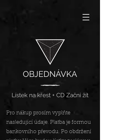
OBJEDNÁVKA
Lístek na křest + CD Začni žít
Pro nákup prosím vyplňte
nasledující údaje. Platba je formou
bankovního převodu. Po obdržení