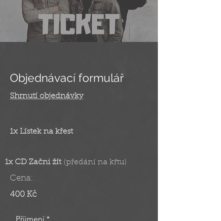
Objednávací formulář
Shrnutí objednávky
1x Lístek na křest
1x CD Začni žít
(předání na křtu)
Cena:
400 Kč
Příjmení